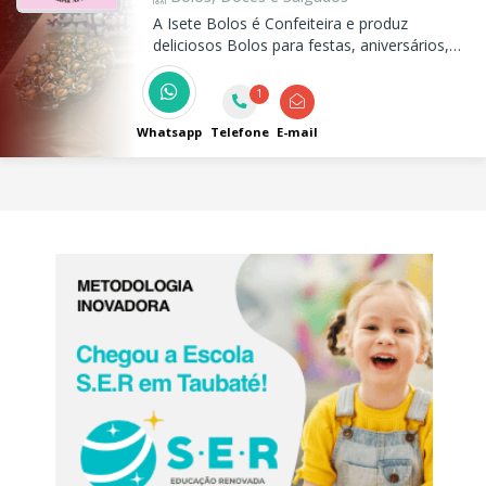
A Isete Bolos é Confeiteira e produz
deliciosos Bolos para festas, aniversários,
café da tarde e eventos, além de centos de
brigadeiro, beijinho, doces finos, salgados e
1
pão de queijo fresquinho! Somente delivery
e encomendas
Whatsapp
Telefone
E-mail