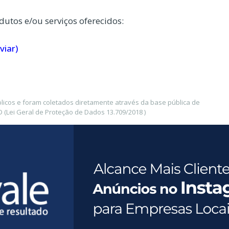
dutos e/ou serviços oferecidos:
viar)
icos e foram coletados diretamente através da base pública de
(Lei Geral de Proteção de Dados 13.709/2018 )