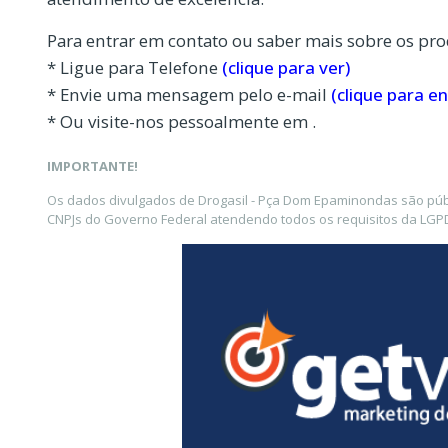
Para entrar em contato ou saber mais sobre os pro
* Ligue para Telefone
(clique para ver)
* Envie uma mensagem pelo e-mail
(clique para en
* Ou visite-nos pessoalmente em .
IMPORTANTE!
Os dados divulgados de Drogasil - Pça Dom Epaminondas são públ
CNPJs do Governo Federal atendendo todos os requisitos da LGPD 