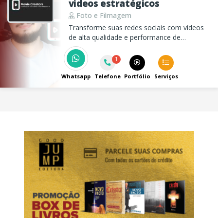
videos estratégicos
Foto e Filmagem
Transforme suas redes sociais com vídeos
de alta qualidade e performance de
marketing digital personalizadas com a
Movie Creators.
1
Whatsapp
Telefone
Portfólio
Serviços