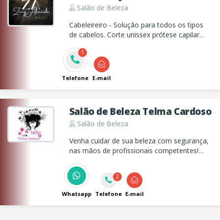
Salão de Beleza
Cabeleireiro - Solução para todos os tipos
de cabelos. Corte unissex prótese capilar
unissex ,permanente afro,coloração,
1
peogressiva ,tratamentos capilares ,mega
hair etc
Telefone
E-mail
Salão de Beleza Telma Cardoso
Salão de Beleza
Venha cuidar de sua beleza com segurança,
nas mãos de profissionais competentes!
Atendimento exclusivamente feminino
2
Whatsapp
Telefone
E-mail