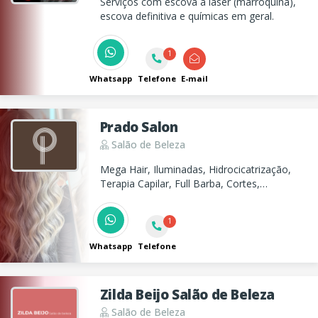
Serviços com escova a laser (marroquina),
escova definitiva e químicas em geral.
1
Whatsapp
Telefone
E-mail
Prado Salon
Salão de Beleza
Mega Hair, Iluminadas, Hidrocicatrização,
Terapia Capilar, Full Barba, Cortes,
Coloração, Hidratação e Química. No Prado
Salon, cuidamos da sua beleza com técnica,
1
estilo e excelência!
Whatsapp
Telefone
Zilda Beijo Salão de Beleza
Salão de Beleza