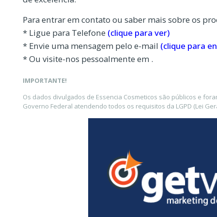
Para entrar em contato ou saber mais sobre os pro
* Ligue para Telefone
(clique para ver)
* Envie uma mensagem pelo e-mail
(clique para en
* Ou visite-nos pessoalmente em .
IMPORTANTE!
Os dados divulgados de Essencia Cosmeticos são públicos e fora
Governo Federal atendendo todos os requisitos da LGPD (Lei Gera