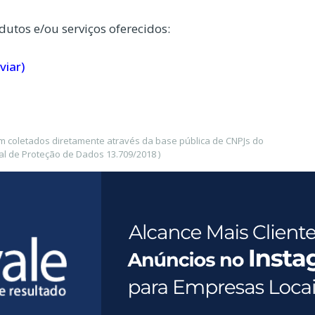
dutos e/ou serviços oferecidos:
viar)
m coletados diretamente através da base pública de CNPJs do
l de Proteção de Dados 13.709/2018 )