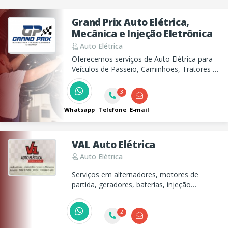
Grand Prix Auto Elétrica,
Mecânica e Injeção Eletrônica
Auto Elétrica
Oferecemos serviços de Auto Elétrica para
Veículos de Passeio, Caminhões, Tratores e
Máquina de Terraplanagem incluindo Motor
de Arranque, Bateria, Alternador, Injeção
3
Eletrônica, etc. Além de Serviços de
Mecânica para Veículos de Passeio.
Whatsapp
Telefone
E-mail
VAL Auto Elétrica
Auto Elétrica
Serviços em alternadores, motores de
partida, geradores, baterias, injeção
eletronica, limpeza de bico e instalação em
geral.
2