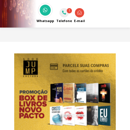
Atendimento personalizado e orçamento
sem compromisso. Há 40 anos iluminando
1
com qualidade e estilo.
Whatsapp
Telefone
E-mail