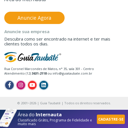
Anuncie Agora
Anuncie sua empresa
Descubra como ser encontrado na internet e ter mais
clientes todos os dias.
Rua Coronel Marcondes de Matos, n° 35, sala 301 - Centro
Atendimento (12)
3631-2118
ou info@guiataubate.com.br
© 2001~2026 | Guia Taubaté | Todos os direitos reservados.
Área do
Internauta
CADASTRE-SE
Classificado Grátis, Programa de Fidelidade e
muito mais