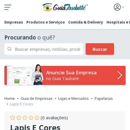
Empresas
Produtos e Serviços
Comida & Delivery
Hospitais e
Procurando
o quê?
Buscar
Anuncie Sua Empresa
no Guia Taubaté
Home
Guia de Empresas
Lojas e Mercados
Papelarias
Lapis E Cores
(0 avaliações)
Lapis E Cores