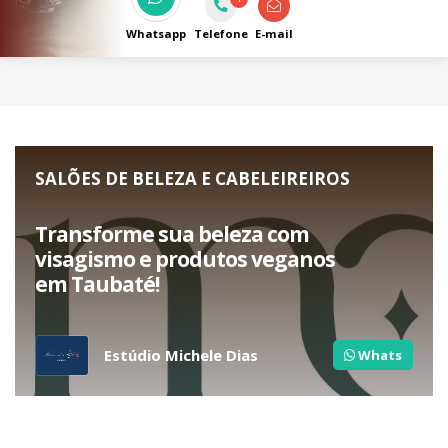
pão de queijo fresquinho! Somente delivery
e encomendas
Whatsapp
Telefone
E-mail
SALÕES DE BELEZA E CABELEIREIROS
Transforme sua beleza com
visagismo e produtos veganos
em Taubaté!
Estúdio Michele Dias
Whats