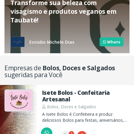
Transforme sua beleza com
visagismo e produtos veganos em
Taubaté!
Estúdio Michele Dias
Whats
Empresas de
Bolos, Doces e Salgados
sugeridas para Você
Isete Bolos - Confeitaria
Artesanal
Bolos, Doces e Salgados
A Isete Bolos é Confeiteira e produz
deliciosos Bolos para festas, aniversários,
café da tarde e eventos, além de centos de
brigadeiro, beijinho, doces finos, salgados e
1