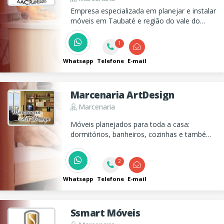
Empresa especializada em planejar e instalar
móveis em Taubaté e região do vale do
Paraíba. Trabalhamos com móveis para
todos ambientes em casas, comércios ou
1
empresas!
Whatsapp
Telefone
E-mail
Marcenaria ArtDesign
Marcenaria
Móveis planejados para toda a casa:
dormitórios, banheiros, cozinhas e também
para escritórios. Iremos até o local e
faremos orçamento sem compromisso.
2
Whatsapp
Telefone
E-mail
Ssmart Móveis