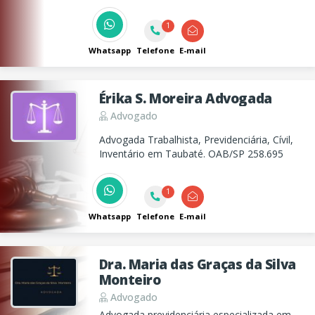
necessitam de medicamentos ou
tratamentos específicos é garantida pela
1
legislação brasileira. Prezar pelo
cumprimento das normas em favor dos
Whatsapp
Telefone
E-mail
Autistas.
Érika S. Moreira Advogada
Advogado
Advogada Trabalhista, Previdenciária, Cívil,
Inventário em Taubaté. OAB/SP 258.695
1
Whatsapp
Telefone
E-mail
Dra. Maria das Graças da Silva
Monteiro
Advogado
Advogada previdenciária especializada em