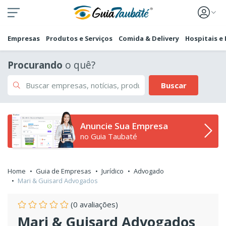
Empresas
Produtos e Serviços
Comida & Delivery
Hospitais e
Procurando
o quê?
Buscar
Anuncie Sua Empresa
no Guia Taubaté
Home
Guia de Empresas
Jurídico
Advogado
Mari & Guisard Advogados
(0 avaliações)
Mari & Guisard Advogados