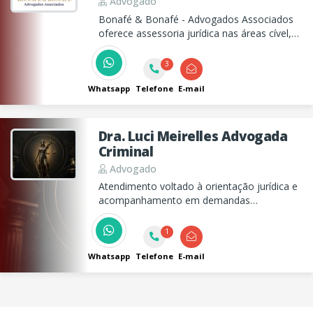
Advogado
Bonafé & Bonafé - Advogados Associados
oferece assessoria jurídica nas áreas cível,
criminal, previdenciária, trabalhista e mais.
Entre em contato e agende uma consultoria
3
personalizada.
Whatsapp
Telefone
E-mail
Dra. Luci Meirelles Advogada
Criminal
Advogado
Atendimento voltado à orientação jurídica e
acompanhamento em demandas
relacionadas ao Direito Criminal, com
atuação pautada na ética profissional, no
1
sigilo e na análise individualizada de cada
caso.
Whatsapp
Telefone
E-mail