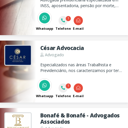
INSS, aposentadoria, pensão por morte,
LOAS, beneficios por incapacidade e
revisões. Atendimento estratégico para
1
garantir o melhor benefício. Fale agora e tire
suas dúvidas.
Whatsapp
Telefone
E-mail
César Advocacia
Advogado
Especializados nas áreas Trabalhista e
Previdenciário, nos caracterizamos por ter
soluções mais rápidas e acessíveis, seja nas
soluções extrajudiciais ou nas demandas
1
judiciais.
Whatsapp
Telefone
E-mail
Bonafé & Bonafé - Advogados
Associados