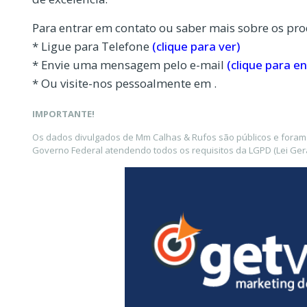
Para entrar em contato ou saber mais sobre os pro
* Ligue para Telefone
(clique para ver)
* Envie uma mensagem pelo e-mail
(clique para en
* Ou visite-nos pessoalmente em .
IMPORTANTE!
Os dados divulgados de Mm Calhas & Rufos são públicos e foram 
Governo Federal atendendo todos os requisitos da LGPD (Lei Gera