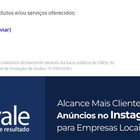
dutos e/ou serviços oferecidos:
viar)
coletados diretamente através da base pública de CNPJs do
l de Proteção de Dados 13.709/2018 )