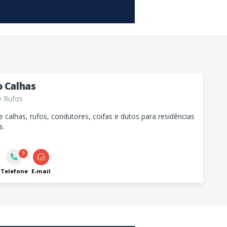
o Calhas
e Rufos
e calhas, rufos, condutores, coifas e dutos para residências
s.
3
Telefone
E-mail