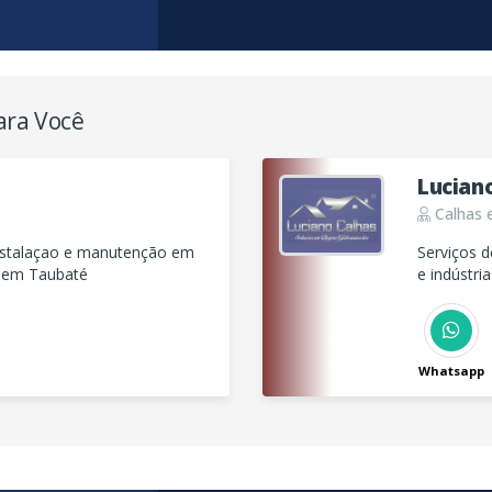
ara Você
Lucian
Calhas 
nstalaçao e manutenção em
Serviços d
s em Taubaté
e indústria
Whatsapp