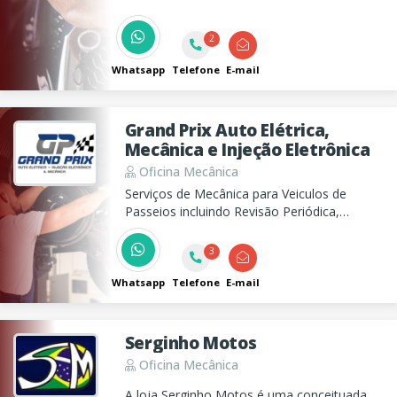
suspensão.
2
Whatsapp
Telefone
E-mail
Grand Prix Auto Elétrica,
Mecânica e Injeção Eletrônica
Oficina Mecânica
Serviços de Mecânica para Veiculos de
Passeios incluindo Revisão Periódica,
Manutenção de Correia Dentada,
Suspensão, Freio, Embreagem, além de
3
Serviços de Auto Elétrica para Veículos de
Passeio, Caminhões, Tratores e Máq. de
Whatsapp
Telefone
E-mail
Terraplanagem.
Serginho Motos
Oficina Mecânica
A loja Serginho Motos é uma conceituada