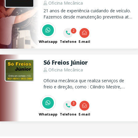
Oficina Mecânica
21 anos de experiência cuidando de veículo.
Fazemos desde manutenção preventiva até
preparação de motores e turbos, usando
tecnologia de ponta e equipe qualificada.
2
Atendimento especializado para carros
comuns, híbridos e elétricos!
Whatsapp
Telefone
E-mail
Só Freios Júnior
Oficina Mecânica
Oficina mecânica que realiza serviços de
freio e direção, como : Cilindro Mestre,
Hidrovácuo, Caixa de Direção (Mecânica e
Hidráulica), Pinças, Retifica em disco e
3
Tambor.
Whatsapp
Telefone
E-mail