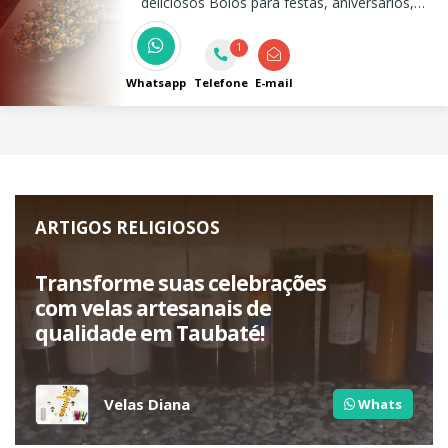
deliciosos Bolos para festas, aniversários,
café da tarde e eventos, além de centos de
brigadeiro, beijinho, doces finos, salgados e
1
pão de queijo fresquinho! Somente delivery
e encomendas
Whatsapp
Telefone
E-mail
ARTIGOS RELIGIOSOS
Transforme suas celebrações
com velas artesanais de
qualidade em Taubaté!
Velas Diana
Whats