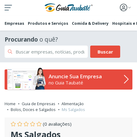
Empresas
Produtos e Serviços
Comida & Delivery
Hospitais e
Procurando
o quê?
Buscar
Anuncie Sua Empresa
no Guia Taubaté
Home
Guia de Empresas
Alimentação
Bolos, Doces e Salgados
Ms Salgados
(0 avaliações)
Ms Salgados