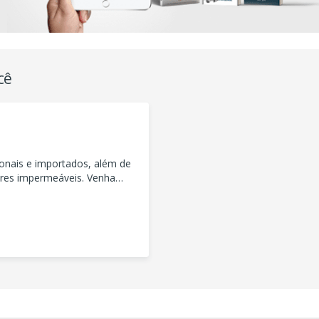
cê
onais e importados, além de
ores impermeáveis. Venha
 com conforto e qualidade.