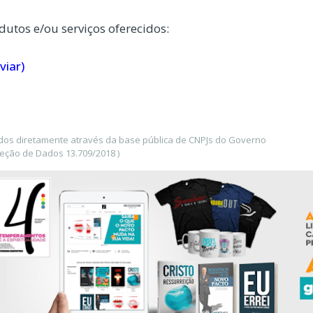
dutos e/ou serviços oferecidos:
viar)
dos diretamente através da base pública de CNPJs do Governo
teção de Dados 13.709/2018 )