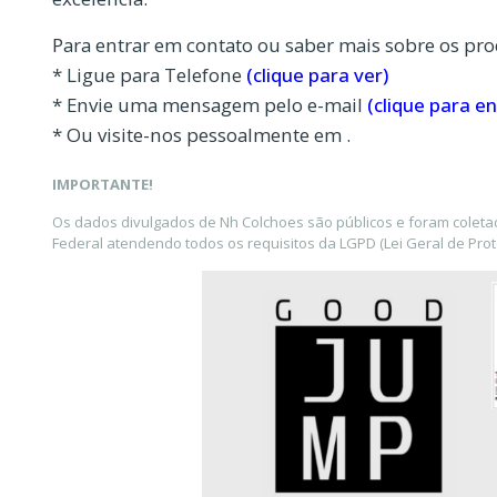
Para entrar em contato ou saber mais sobre os pro
* Ligue para Telefone
(clique para ver)
* Envie uma mensagem pelo e-mail
(clique para en
* Ou visite-nos pessoalmente em .
IMPORTANTE!
Os dados divulgados de Nh Colchoes são públicos e foram coleta
Federal atendendo todos os requisitos da LGPD (Lei Geral de Pro