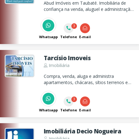
Abud Imóveis em Taubaté. Imobiliária de
confiança na venda, aluguel e administração
de imóveis.
3
Whatsapp
Telefone
E-mail
Tarcísio Imoveis
Imobiliária
Compra, venda, aluga e administra
apartamentos, chácaras, sítios terrenos e
casas. Também parcelamento de terrenos,
casas e apartamentos.
3
Whatsapp
Telefone
E-mail
Imobiliária Decio Nogueira
Imobiliária