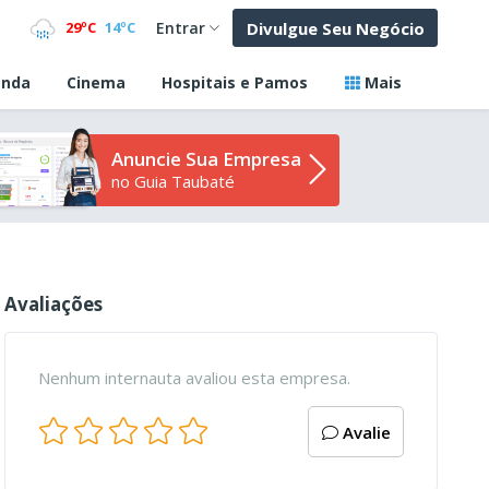
Divulgue Seu Negócio
29ºC
14ºC
Entrar
nda
Cinema
Hospitais e Pamos
Mais
Anuncie Sua Empresa
no Guia Taubaté
Avaliações
Nenhum internauta avaliou esta empresa.
Avalie