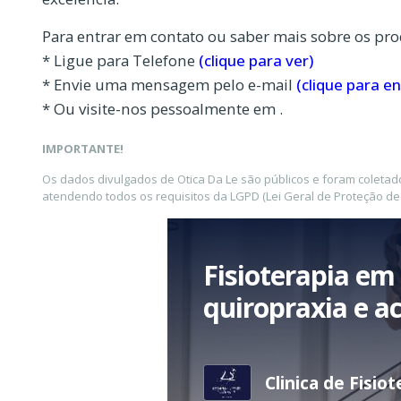
Para entrar em contato ou saber mais sobre os pro
* Ligue para Telefone
(clique para ver)
* Envie uma mensagem pelo e-mail
(clique para en
* Ou visite-nos pessoalmente em .
IMPORTANTE!
Os dados divulgados de Otica Da Le são públicos e foram coleta
atendendo todos os requisitos da LGPD (Lei Geral de Proteção de
Fisioterapia em 
quiropraxia e a
Clinica de Fisio