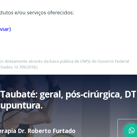
dutos e/ou serviços oferecidos:
viar)
dos diretamente através da base pública de CNPJs do Governo Federal
 Dados 13.709/2018 )
Taubaté: geral, pós-cirúrgica, D
cupuntura.
terapia Dr. Roberto Furtado