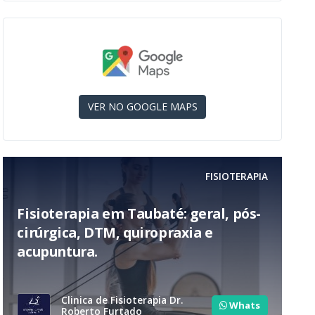
VER NO GOOGLE MAPS
FISIOTERAPIA
Fisioterapia em Taubaté: geral, pós-
cirúrgica, DTM, quiropraxia e
acupuntura.
Clinica de Fisioterapia Dr.
Whats
Roberto Furtado