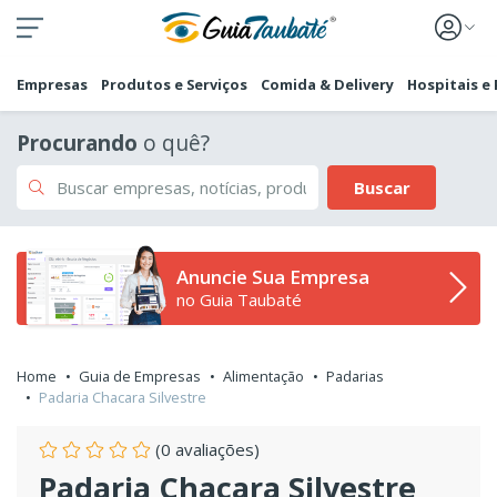
Empresas
Produtos e Serviços
Comida & Delivery
Hospitais e
Procurando
o quê?
Buscar
Anuncie Sua Empresa
no Guia Taubaté
Home
Guia de Empresas
Alimentação
Padarias
Padaria Chacara Silvestre
(0 avaliações)
Padaria Chacara Silvestre