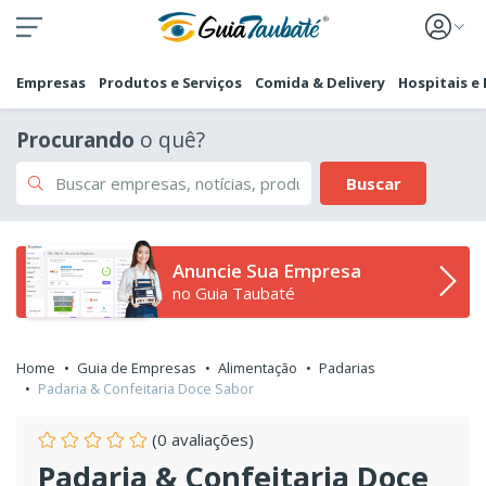
Empresas
Produtos e Serviços
Comida & Delivery
Hospitais e
Procurando
o quê?
Buscar
Anuncie Sua Empresa
no Guia Taubaté
Home
Guia de Empresas
Alimentação
Padarias
Padaria & Confeitaria Doce Sabor
(0 avaliações)
Padaria & Confeitaria Doce