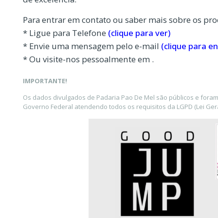
Para entrar em contato ou saber mais sobre os pro
* Ligue para Telefone
(clique para ver)
* Envie uma mensagem pelo e-mail
(clique para en
* Ou visite-nos pessoalmente em .
IMPORTANTE!
Os dados divulgados de Padaria Pao De Mel são públicos e foram
Governo Federal atendendo todos os requisitos da LGPD (Lei Gera