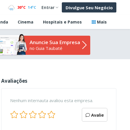
Divulgue Seu Negócio
30ºC
14ºC
Entrar
nda
Cinema
Hospitais e Pamos
Mais
Anuncie Sua Empresa
no Guia Taubaté
Avaliações
Nenhum internauta avaliou esta empresa.
Avalie