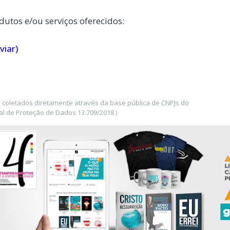
dutos e/ou serviços oferecidos:
viar)
 coletados diretamente através da base pública de CNPJs do
l de Proteção de Dados 13.709/2018 )