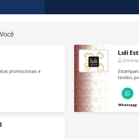
 Você
Luli E
Estampa
setas promocionais e
Estampari
tecidos p
serigráfica
Whatsapp
l