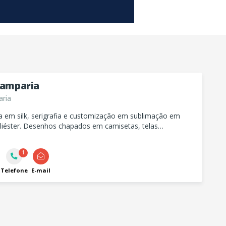
stamparia
ria
a em silk, serigrafia e customização em sublimação em
oliéster. Desenhos chapados em camisetas, telas
s.
1
Telefone
E-mail