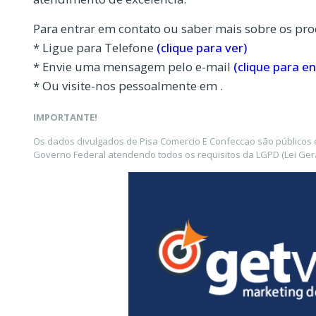
Para entrar em contato ou saber mais sobre os pro
* Ligue para Telefone
(clique para ver)
* Envie uma mensagem pelo e-mail
(clique para en
* Ou visite-nos pessoalmente em .
IMPORTANTE!
Os dados divulgados de Pisa Comercio E Confeccao são públicos 
Governo Federal atendendo todos os requisitos da LGPD (Lei Gera