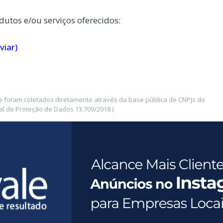
dutos e/ou serviços oferecidos:
viar)
e foram coletados diretamente através da base pública de CNPJs do
l de Proteção de Dados 13.709/2018 )