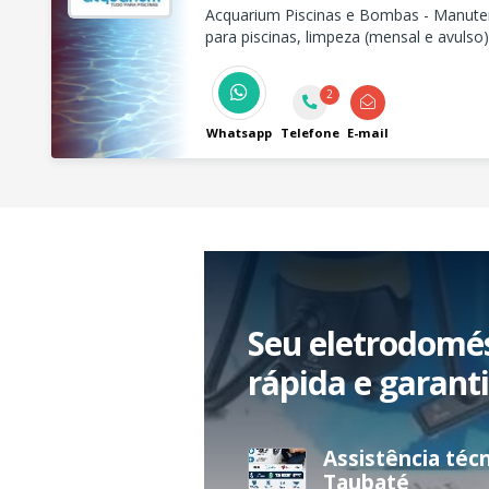
Acquarium Piscinas e Bombas - Manuten
para piscinas, limpeza (mensal e avulso
equipamentos e acessórios em Taubaté
2
Whatsapp
Telefone
E-mail
Seu eletrodomé
rápida e garant
Assistência técnica de
Taubaté