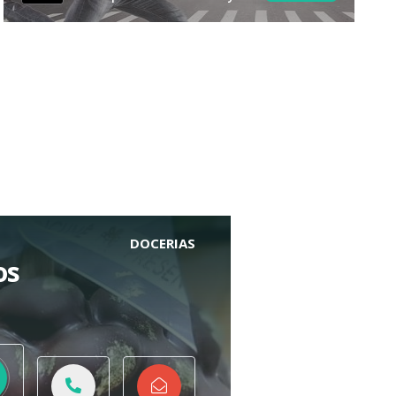
utilitário
DOCERIAS
os