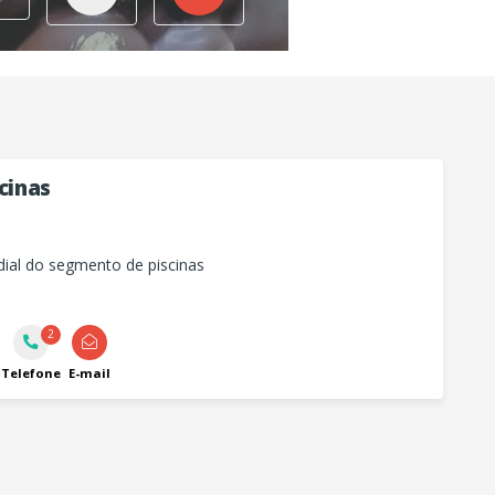
scinas
dial do segmento de piscinas
2
Telefone
E-mail