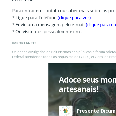
Para entrar em contato ou saber mais sobre os pro
* Ligue para Telefone
(clique para ver)
* Envie uma mensagem pelo e-mail
(clique para en
* Ou visite-nos pessoalmente em .
IMPORTANTE!
Os dados divulgados de Polt Piscinas são públicos e foram colet
Federal atendendo todos os requisitos da LGPD (Lei Geral de Pro
Adoce seus mom
artesanais!
Presente Dicumê