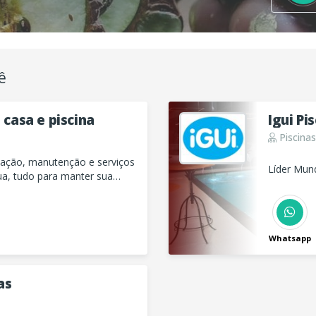
ê
 casa e piscina
Igui Pi
Piscinas
alação, manutenção e serviços
Líder Mun
ua, tudo para manter sua
 o uso.
Whatsapp
as