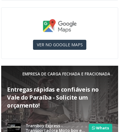
VER NO GOOGLE MAPS
EMPRESA DE CARGA FECHADA E FRACIONADA .
Entregas rápidas e confiáveis no
Vale do Paraíba - Solicite um
orçamento!
Transboy Express -
Whats
Transportadora Moto boy e