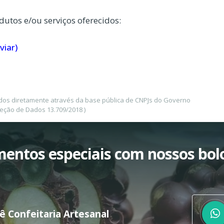
dutos e/ou serviços oferecidos:
viar)
ados diretamente através da base pública de CNPJs do Governo
teção de Dados 13.709/2018 )
entos especiais com nossos bol
 Confeitaria Artesanal