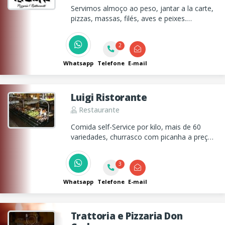
Servimos almoço ao peso, jantar a la carte,
pizzas, massas, filés, aves e peixes.
Ambiente aconchegante com varanda ao ar
livre.
2
Whatsapp
Telefone
E-mail
Luigi Ristorante
Restaurante
Comida self-Service por kilo, mais de 60
variedades, churrasco com picanha a preço
de Buffet e disk marmitex. Estacionamento
gratuito.
3
Whatsapp
Telefone
E-mail
Trattoria e Pizzaria Don