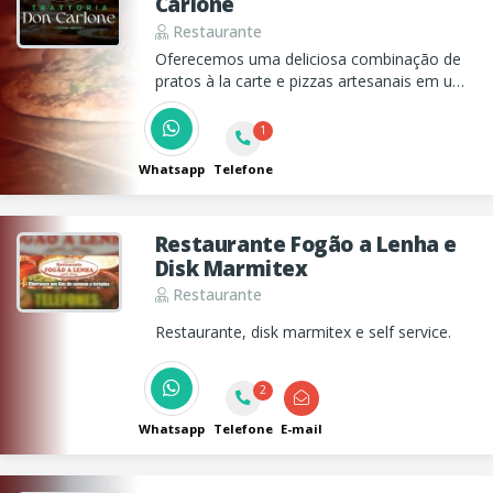
Carlone
Restaurante
Oferecemos uma deliciosa combinação de
pratos à la carte e pizzas artesanais em um
ambiente acolhedor e ingredientes frescos.
Venha nos conhecer ou peça através de
1
nosso Delivery.
Whatsapp
Telefone
Restaurante Fogão a Lenha e
Disk Marmitex
Restaurante
Restaurante, disk marmitex e self service.
2
Whatsapp
Telefone
E-mail