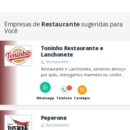
Empresas de
Restaurante
sugeridas para
Você
Toninho Restaurante e
Lanchonete
Restaurante
Restaurante e Lanchonete, servimos almoço
por quilo, entregamos marmitex no conforto
da sua casa, ou trabalho e também
servimos deliciosos lanches no período da
3
noite.
Whatsapp
Telefone
Cardápio
Peperone
Restaurante