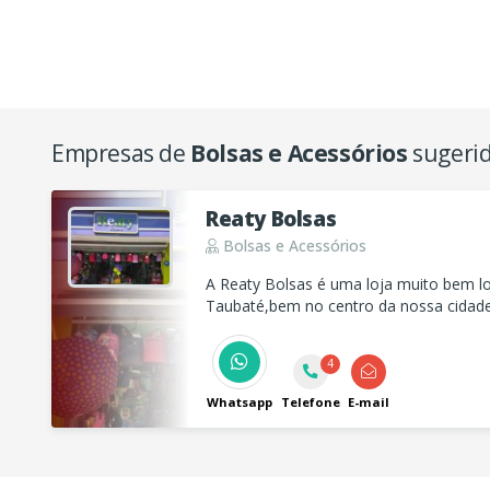
Empresas de
Bolsas e Acessórios
sugerid
Reaty Bolsas
Bolsas e Acessórios
A Reaty Bolsas é uma loja muito bem l
Taubaté,bem no centro da nossa cidade
públicos,gostos,com variedade de cor
procura.
4
Whatsapp
Telefone
E-mail