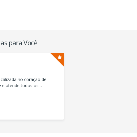
as para Você
ocalizada no coração de
 e atende todos os
es,marcas e modelos que você