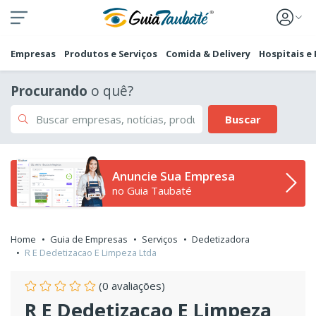
Empresas
Produtos e Serviços
Comida & Delivery
Hospitais e
Procurando
o quê?
Buscar
Anuncie Sua Empresa
no Guia Taubaté
Home
Guia de Empresas
Serviços
Dedetizadora
R E Dedetizacao E Limpeza Ltda
(0 avaliações)
R E Dedetizacao E Limpeza