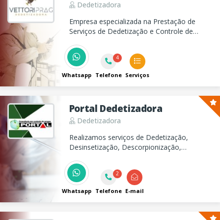
Dedetizadora
Empresa especializada na Prestação de
Serviços de Dedetização e Controle de
Pragas
4
Whatsapp
Telefone
Serviços
Portal Dedetizadora
Dedetizadora
Realizamos serviços de Dedetização,
Desinsetização, Descorpionização,
Desratização, Descupinização, Limpeza de
caixa d'água e reservatórios de água
2
potável, controle de aves e morcegos.
Whatsapp
Telefone
E-mail