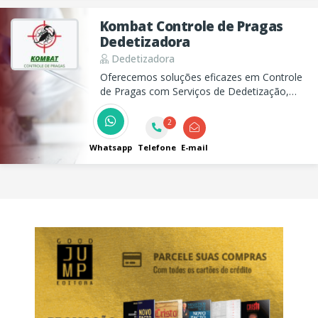
Kombat Controle de Pragas
Dedetizadora
Dedetizadora
Oferecemos soluções eficazes em Controle
de Pragas com Serviços de Dedetização,
Desratização e Desentupimento, garantindo
a segurança e saúde do seu ambiente.
2
Confie na nossa experiência de mais de 10
anos.
Whatsapp
Telefone
E-mail