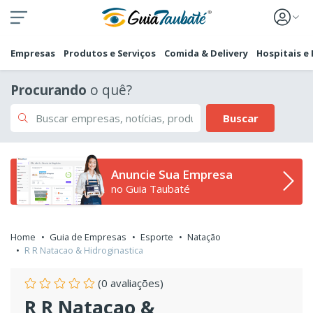
Empresas
Produtos e Serviços
Comida & Delivery
Hospitais e
Procurando
o quê?
Buscar
Anuncie Sua Empresa
no Guia Taubaté
Home
Guia de Empresas
Esporte
Natação
R R Natacao & Hidroginastica
(0 avaliações)
R R Natacao &