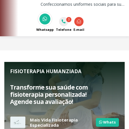
Confeccionamos uniformes sociais para sua
empresa, com logo em bordados ou em silk
screen.
3
Whatsapp
Telefone
E-mail
FISIOTERAPIA HUMANZIADA
Transforme sua saúde com
fisioterapia personalizada!
Agende sua avaliação!
Mais Vida Fisioterapia
Whats
Especializada