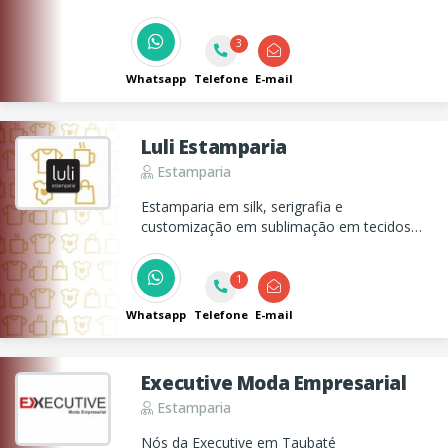
3
Whatsapp
Telefone
E-mail
Luli Estamparia
Estamparia
Estamparia em silk, serigrafia e
customização em sublimação em tecidos
poliéster. Desenhos chapados em
camisetas, telas serigráficas.
1
Whatsapp
Telefone
E-mail
Executive Moda Empresarial
Estamparia
Nós da Executive em Taubaté