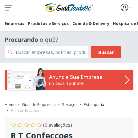
Empresas
Produtos e Serviços
Comida & Delivery
Hospitais e
Procurando
o quê?
Buscar
Anuncie Sua Empresa
no Guia Taubaté
Home
Guia de Empresas
Serviços
Estamparia
R T Confeccoes
(0 avaliações)
R T Confeccoes