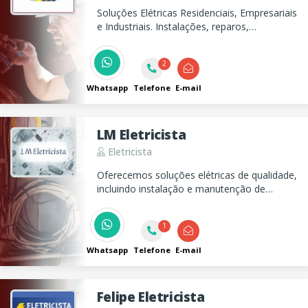
Soluções Elétricas Residenciais, Empresariais
e Industriais. Instalações, reparos,
segurança, 10 anos de garantia. Facilidade
no pagamento. Orçamento sem
2
compromisso.
Whatsapp
Telefone
E-mail
LM Eletricista
Eletricista
Oferecemos soluções elétricas de qualidade,
incluindo instalação e manutenção de
quadros de distribuição, ventiladores e
chuveiros. Estamos prontos para atender
1
suas necessidades elétricas com eficiência.
Whatsapp
Telefone
E-mail
Felipe Eletricista