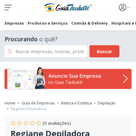
Empresas
Produtos e Serviços
Comida & Delivery
Hospitais e
Procurando
o quê?
Buscar
Anuncie Sua Empresa
no Guia Taubaté
Home
Guia de Empresas
Beleza e Estética
Depilação
Regiane Depiladora
(0 avaliações)
Regiane Depiladora