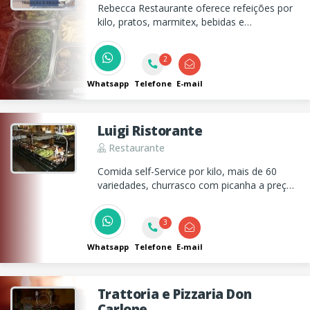
Rebecca Restaurante oferece refeições por
kilo, pratos, marmitex, bebidas e
sobremesas. Entregamos marmitex no
centro para sua comodidade!
2
Whatsapp
Telefone
E-mail
Luigi Ristorante
Restaurante
Comida self-Service por kilo, mais de 60
variedades, churrasco com picanha a preço
de Buffet e disk marmitex. Estacionamento
gratuito.
3
Whatsapp
Telefone
E-mail
Trattoria e Pizzaria Don
Carlone