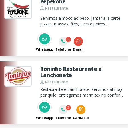
Peperone
Restaurante
Servimos almoço ao peso, jantar a la carte,
pizzas, massas, filés, aves e peixes.
Ambiente aconchegante com varanda ao ar
livre.
2
Whatsapp
Telefone
E-mail
Toninho Restaurante e
Lanchonete
Restaurante
Restaurante e Lanchonete, servimos almoço
por quilo, entregamos marmitex no conforto
da sua casa, ou trabalho e também
servimos deliciosos lanches no período da
3
noite.
Whatsapp
Telefone
Cardápio