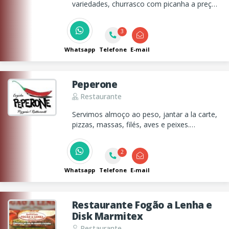
variedades, churrasco com picanha a preço
de Buffet e disk marmitex. Estacionamento
gratuito.
3
Whatsapp
Telefone
E-mail
Peperone
Restaurante
Servimos almoço ao peso, jantar a la carte,
pizzas, massas, filés, aves e peixes.
Ambiente aconchegante com varanda ao ar
livre.
2
Whatsapp
Telefone
E-mail
Restaurante Fogão a Lenha e
Disk Marmitex
Restaurante