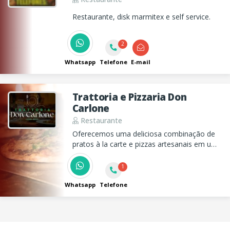
Restaurante, disk marmitex e self service.
2
Whatsapp
Telefone
E-mail
Trattoria e Pizzaria Don
Carlone
Restaurante
Oferecemos uma deliciosa combinação de
pratos à la carte e pizzas artesanais em um
ambiente acolhedor e ingredientes frescos.
Venha nos conhecer ou peça através de
1
nosso Delivery.
Whatsapp
Telefone