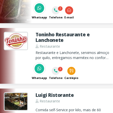
centro para sua comodidade!
2
Whatsapp
Telefone
E-mail
Toninho Restaurante e
Lanchonete
Restaurante
Restaurante e Lanchonete, servimos almoço
por quilo, entregamos marmitex no conforto
da sua casa, ou trabalho e também
servimos deliciosos lanches no período da
3
noite.
Whatsapp
Telefone
Cardápio
Luigi Ristorante
Restaurante
Comida self-Service por kilo, mais de 60