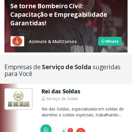
Se torne Bombeiro Civil:
Capacitação e Empregabilidade
Garantidas!
Azimute & MultCursos
Whats
Empresas de
Serviço de Solda
sugeridas
para Você
Rei das Soldas
Serviço de Solda
Rei das Soldas, especializada em soldas de
alumínio e soldas especiais, trabalhando
com especialistas que resolverão seus
problemas! Soldas Especiais é aqui no Rei
1