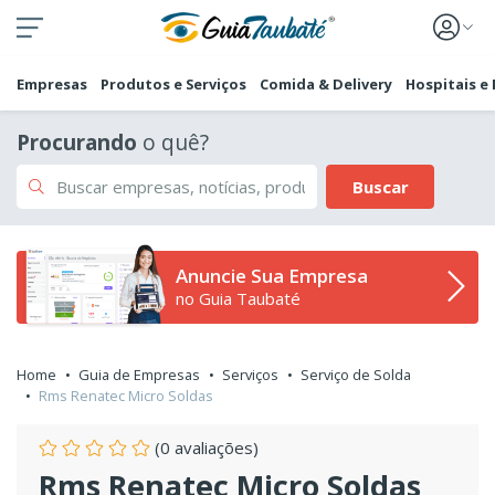
Empresas
Produtos e Serviços
Comida & Delivery
Hospitais e
Procurando
o quê?
Buscar
Anuncie Sua Empresa
no Guia Taubaté
Home
Guia de Empresas
Serviços
Serviço de Solda
Rms Renatec Micro Soldas
(0 avaliações)
Rms Renatec Micro Soldas