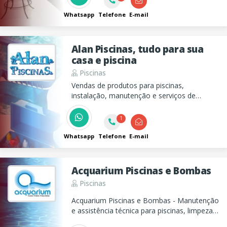
Whatsapp
Telefone
E-mail
Alan Piscinas, tudo para sua
casa e piscina
Piscinas
Vendas de produtos para piscinas,
instalação, manutenção e serviços de
limpeza e tratamento quimico da água, tudo
para manter sua piscina preparada e sempre
1
pronta para o uso.
Whatsapp
Telefone
E-mail
Acquarium Piscinas e Bombas
Piscinas
Acquarium Piscinas e Bombas - Manutenção
e assistência técnica para piscinas, limpeza
(mensal e avulso). Venda de produtos,