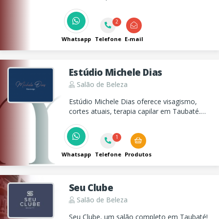
atendimento de manicure e pedicure,
cabelereiros, depilação e massagens e
2
tambem com atendimento domiciliar!
Whatsapp
Telefone
E-mail
Estúdio Michele Dias
Salão de Beleza
Estúdio Michele Dias oferece visagismo,
cortes atuais, terapia capilar em Taubaté.
Destaque para produtos cosmecêuticos
veganos, ideais para alérgicos. Cuidados
1
completos dos pés à cabeça.
Whatsapp
Telefone
Produtos
Seu Clube
Salão de Beleza
Seu Clube, um salão completo em Taubaté!