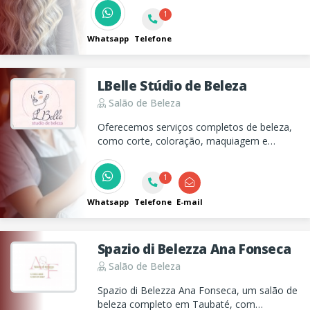
Salon, cuidamos da sua beleza com técnica,
1
estilo e excelência!
Whatsapp
Telefone
LBelle Stúdio de Beleza
Salão de Beleza
Oferecemos serviços completos de beleza,
como corte, coloração, maquiagem e
manicure, garantindo que você se sinta
incrível em qualquer ocasião.
1
Whatsapp
Telefone
E-mail
Spazio di Belezza Ana Fonseca
Salão de Beleza
Spazio di Belezza Ana Fonseca, um salão de
beleza completo em Taubaté, com