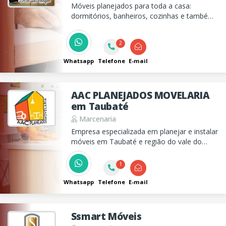
Móveis planejados para toda a casa:
dormitórios, banheiros, cozinhas e também
para escritórios. Iremos até o local e
faremos orçamento sem compromisso.
2
Whatsapp
Telefone
E-mail
AAC PLANEJADOS MOVELARIA
em Taubaté
Marcenaria
Empresa especializada em planejar e instalar
móveis em Taubaté e região do vale do
Paraíba. Trabalhamos com móveis para
todos ambientes em casas, comércios ou
1
empresas!
Whatsapp
Telefone
E-mail
Ssmart Móveis