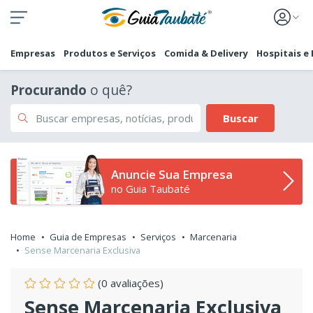
Empresas
Produtos e Serviços
Comida & Delivery
Hospitais e
Procurando
o quê?
Buscar
Anuncie Sua Empresa
no Guia Taubaté
Home
Guia de Empresas
Serviços
Marcenaria
Sense Marcenaria Exclusiva
(0 avaliações)
Sense Marcenaria Exclusiva