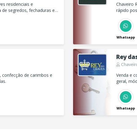
s residenciais e
Chaveiro 
a de segredos, fechaduras e
rápido pos
 imediato pelo WhatsApp!
ou modela
Whatsapp
Rey da
Chaveir
l, confecção de carimbos e
Venda e c
as.
geral, mód
outros
Whatsapp