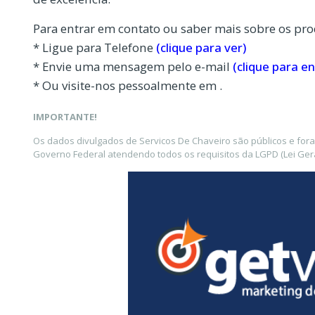
Para entrar em contato ou saber mais sobre os pro
* Ligue para Telefone
(clique para ver)
* Envie uma mensagem pelo e-mail
(clique para en
* Ou visite-nos pessoalmente em .
IMPORTANTE!
Os dados divulgados de Servicos De Chaveiro são públicos e for
Governo Federal atendendo todos os requisitos da LGPD (Lei Gera