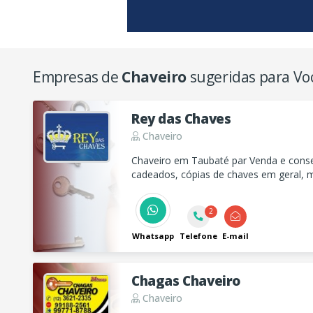
Empresas de
Chaveiro
sugeridas para Vo
Rey das Chaves
Chaveiro
Chaveiro em Taubaté par Venda e conse
cadeados, cópias de chaves em geral, m
colocação de fechaduras, entre outros.
2
Whatsapp
Telefone
E-mail
Chagas Chaveiro
Chaveiro