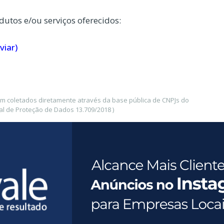
dutos e/ou serviços oferecidos:
viar)
am coletados diretamente através da base pública de CNPJs do
l de Proteção de Dados 13.709/2018 )