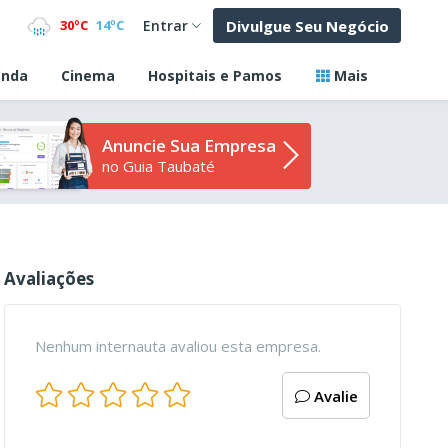
Divulgue Seu Negócio
30ºC
14ºC
Entrar
nda
Cinema
Hospitais e Pamos
Mais
Anuncie Sua Empresa
no Guia Taubaté
Avaliações
Nenhum internauta avaliou esta empresa.
Avalie