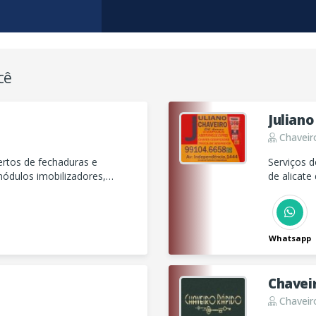
cê
Juliano
Chaveir
rtos de fechaduras e
Serviços d
ódulos imobilizadores,
de alicate
multi-lock 
Whatsapp
Chavei
Chaveir