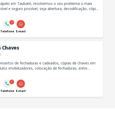
Rápido em Taubaté, resolvemos o seu problema o mais
sível e seguro possível, seja abertura, decodificação, cópia
gem da sua chave
2
Telefone
E-mail
s Chaves
o
onsertos de fechaduras e cadeados, cópias de chaves em
ulos imobilizadores, colocação de fechaduras, entre
2
Telefone
E-mail