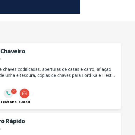
 Chaveiro
o
e chaves codificadas, aberturas de casas e carro, afiação
 de unha e tesoura, cópias de chaves para Ford Ka e Fiesta,
e tubulares.
2
Telefone
E-mail
ro Rápido
o