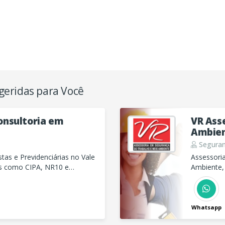
geridas para Você
Consultoria em
VR Ass
Ambie
Seguran
stas e Previdenciárias no Vale
Assessori
os como CIPA, NR10 e
Ambiente,
 respaldo técnico.
de Linha d
Trabalho 
Whatsapp