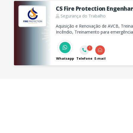
CS Fire Protection Engenhar
Segurança do Trabalho
Aquisição e Renovação de AVCB, Trein
Incêndio, Treinamento para emergência
Plano de evacuação de escolas, PGR, 
Laudo de recebimento e avaliação de im
1
Whatsapp
Telefone
E-mail