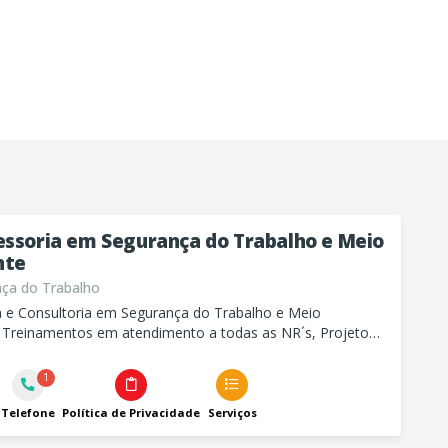
essoria em Segurança do Trabalho e Meio
nte
ça do Trabalho
a e Consultoria em Segurança do Trabalho e Meio
 Treinamentos em atendimento a todas as NR´s, Projetos
e Vida, E-social entre outros Serviços de Segurança do
e Meio Ambiente
1
Telefone
Política de Privacidade
Serviços