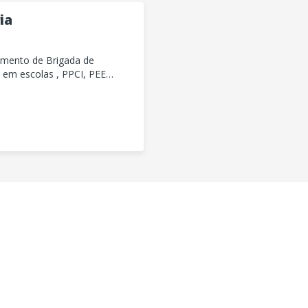
ia
amento de Brigada de
 em escolas , PPCI, PEE
PGRO, LTCAT, APR, EAR,
óveis, serviços de drone