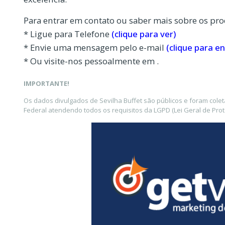
Para entrar em contato ou saber mais sobre os pro
* Ligue para Telefone
(clique para ver)
* Envie uma mensagem pelo e-mail
(clique para en
* Ou visite-nos pessoalmente em .
IMPORTANTE!
Os dados divulgados de Sevilha Buffet são públicos e foram col
Federal atendendo todos os requisitos da LGPD (Lei Geral de Pro