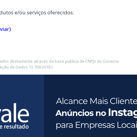
dutos e/ou serviços oferecidos:
viar)
etados diretamente através da base pública de CNPJs do Governo
teção de Dados 13.709/2018 )