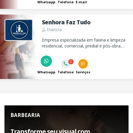
Whatsapp
Telefone
E-mail
Senhora Faz Tudo
Diarista
Empresa especializada em faxina e limpeza
residencial, comercial, predial e pós-obra.
Trabalhamos com diaristas, domésticas e
passadeiras. Mensalistas para empresas e
2
condomínios
Whatsapp
Telefone
Serviços
BARBEARIA
Transforme seu visual com