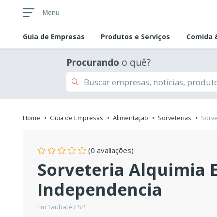
Menu
Guia de
Empresas
Produtos e Serviços
Comida &
Procurando
o quê?
Home
Guia de Empresas
Alimentação
Sorveterias
Sorve
(0 avaliações)
Sorveteria Alquimia 
Independencia
Em Taubaté / SP