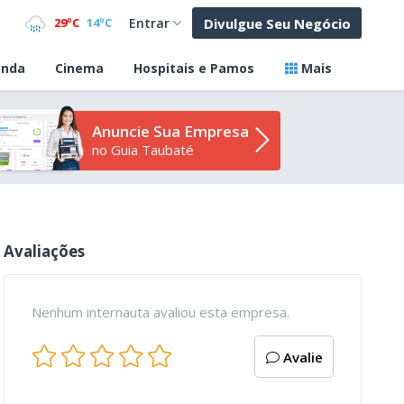
Divulgue Seu Negócio
29ºC
14ºC
Entrar
nda
Cinema
Hospitais e Pamos
Mais
Anuncie Sua Empresa
no Guia Taubaté
Avaliações
Nenhum internauta avaliou esta empresa.
Avalie