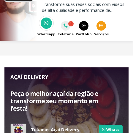
Transforme suas redes sociais com vídeos
de alta qualidade e performance de
marketing digital personalizadas com a
Movie Creators.
1
Whatsapp
Telefone
Portfólio
Serviços
AÇAÍ DELIVERY
Peça o melhor açaí da região e
transforme seu momento em
festa!
Tukanus Açaí Delivery
Whats