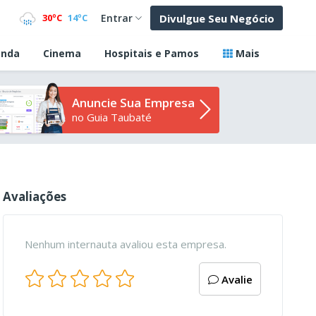
Divulgue Seu Negócio
30ºC
14ºC
Entrar
nda
Cinema
Hospitais e Pamos
Mais
Anuncie Sua Empresa
no Guia Taubaté
Avaliações
Nenhum internauta avaliou esta empresa.
Avalie