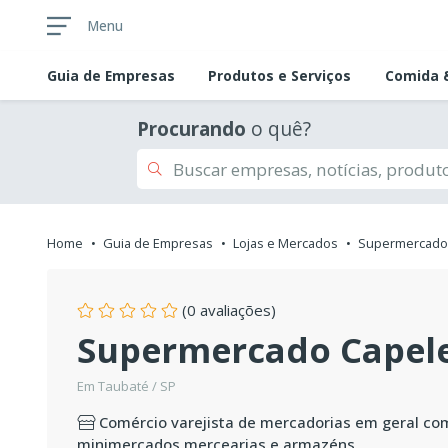
Menu
Guia de
Empresas
Produtos e Serviços
Comida &
Procurando
o quê?
Home
Guia de Empresas
Lojas e Mercados
Supermercado
(0 avaliações)
Supermercado Capele
Em Taubaté / SP
Comércio varejista de mercadorias em geral com
minimercados mercearias e armazéns