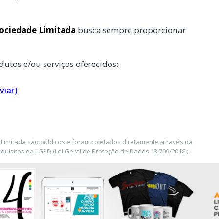
Sociedade Limitada
busca sempre proporcionar
dutos e/ou serviços oferecidos:
viar)
Limitada são públicos e foram coletados diretamente através da
uisitos da LGPD (Lei Geral de Proteção de Dados 13.709/2018 )