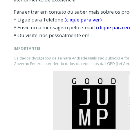
Para entrar em contato ou saber mais sobre os pro
* Ligue para Telefone
(clique para ver)
* Envie uma mensagem pelo e-mail
(clique para en
* Ou visite-nos pessoalmente em .
IMPORTANTE!
Os dados divulgados de Tainara Andrade Nails são públicos e fo
Governo Federal atendendo todos os requisitos da LGPD (Lei Gera