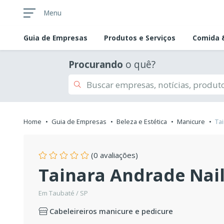
Menu
Guia de
Empresas
Produtos e Serviços
Comida &
Procurando
o quê?
Home
Guia de Empresas
Beleza e Estética
Manicure
Ta
(0 avaliações)
Tainara Andrade Nai
Em Taubaté / SP
Cabeleireiros manicure e pedicure