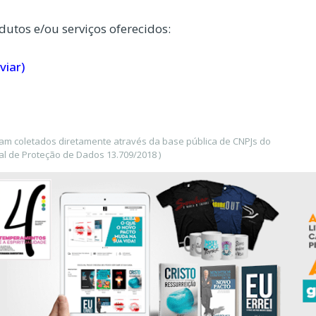
dutos e/ou serviços oferecidos:
viar)
ram coletados diretamente através da base pública de CNPJs do
l de Proteção de Dados 13.709/2018 )