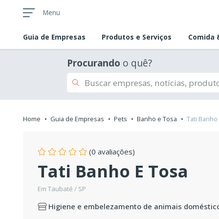
Menu
Guia de
Empresas
Produtos e Serviços
Comida &
Procurando
o quê?
Home
Guia de Empresas
Pets
Banho e Tosa
Tati Banho
(0 avaliações)
Tati Banho E Tosa
Em Taubaté / SP
Higiene e embelezamento de animais doméstic