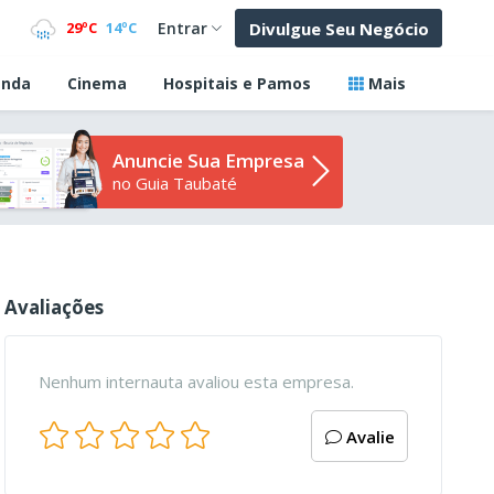
Divulgue Seu Negócio
29ºC
14ºC
Entrar
nda
Cinema
Hospitais e Pamos
Mais
Anuncie Sua Empresa
no Guia Taubaté
Avaliações
Nenhum internauta avaliou esta empresa.
Avalie