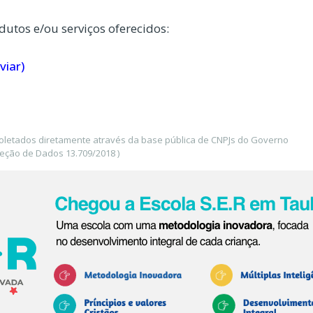
dutos e/ou serviços oferecidos:
viar)
coletados diretamente através da base pública de CNPJs do Governo
teção de Dados 13.709/2018 )