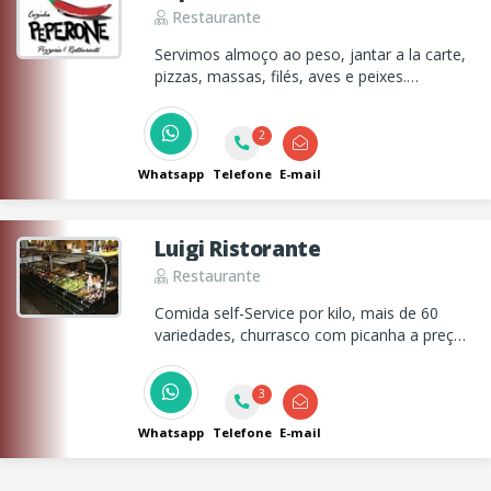
Restaurante
Servimos almoço ao peso, jantar a la carte,
pizzas, massas, filés, aves e peixes.
Ambiente aconchegante com varanda ao ar
livre.
2
Whatsapp
Telefone
E-mail
Luigi Ristorante
Restaurante
Comida self-Service por kilo, mais de 60
variedades, churrasco com picanha a preço
de Buffet e disk marmitex. Estacionamento
gratuito.
3
Whatsapp
Telefone
E-mail