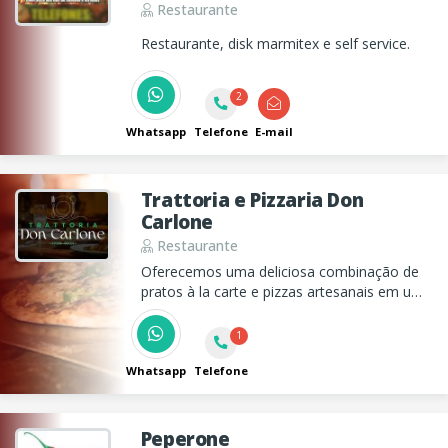
Restaurante
Restaurante, disk marmitex e self service.
2
Whatsapp
Telefone
E-mail
Trattoria e Pizzaria Don
Carlone
Restaurante
Oferecemos uma deliciosa combinação de
pratos à la carte e pizzas artesanais em um
ambiente acolhedor e ingredientes frescos.
Venha nos conhecer ou peça através de
1
nosso Delivery.
Whatsapp
Telefone
Peperone