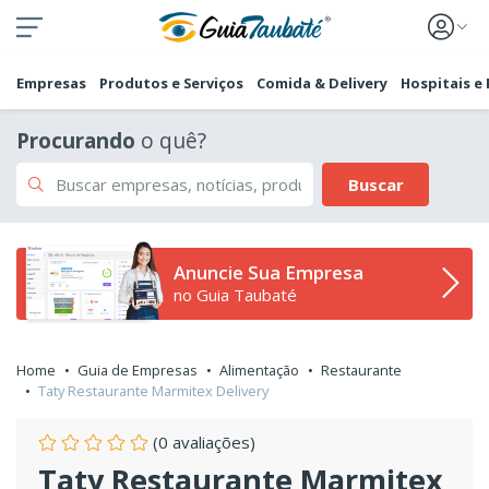
Empresas
Produtos e Serviços
Comida & Delivery
Hospitais e
Procurando
o quê?
Buscar
Anuncie Sua Empresa
no Guia Taubaté
Home
Guia de Empresas
Alimentação
Restaurante
Taty Restaurante Marmitex Delivery
(0 avaliações)
Taty Restaurante Marmitex