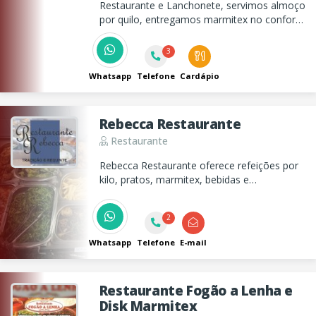
Restaurante e Lanchonete, servimos almoço
por quilo, entregamos marmitex no conforto
da sua casa, ou trabalho e também
servimos deliciosos lanches no período da
3
noite.
Whatsapp
Telefone
Cardápio
Rebecca Restaurante
Restaurante
Rebecca Restaurante oferece refeições por
kilo, pratos, marmitex, bebidas e
sobremesas. Entregamos marmitex no
centro para sua comodidade!
2
Whatsapp
Telefone
E-mail
Restaurante Fogão a Lenha e
Disk Marmitex