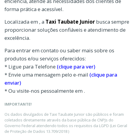
eficiência, atende às necessidades dos clientes de
forma prática e acessível.
Localizada em , a
Taxi Taubate Junior
busca sempre
proporcionar soluções confiáveis e atendimento de
excelência.
Para entrar em contato ou saber mais sobre os
produtos e/ou serviços oferecidos:
* Ligue para Telefone
(clique para ver)
* Envie uma mensagem pelo e-mail
(clique para
enviar)
* Ou visite-nos pessoalmente em .
IMPORTANTE!
Os dados divulgados de Taxi Taubate Junior são públicos e foram
coletados diretamente através da base pública de CNPJs do
Governo Federal atendendo todos os requisitos da LGPD (Lei Geral
de Proteção de Dados 13.709/2018 )