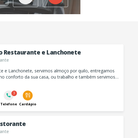
o Restaurante e Lanchonete
ante
te e Lanchonete, servimos almoço por quilo, entregamos
no conforto da sua casa, ou trabalho e também servimos
 lanches no período da noite.
3
Telefone
Cardápio
istorante
ante