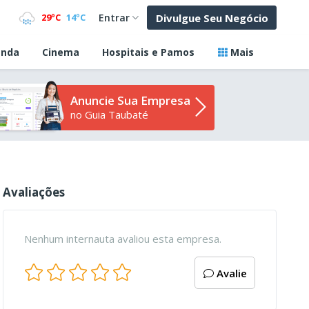
Divulgue Seu Negócio
29ºC
14ºC
Entrar
nda
Cinema
Hospitais e Pamos
Mais
Anuncie Sua Empresa
no Guia Taubaté
Avaliações
Nenhum internauta avaliou esta empresa.
Avalie