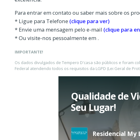
Para entrar em contato ou saber mais sobre os pro
* Ligue para Telefone
(clique para ver)
* Envie uma mensagem pelo e-mail
(clique para en
* Ou visite-nos pessoalmente em .
IMPORTANTE!
Os dados divulgados de Tempero D'casa são públicos e foram co
Federal atendendo todos os requisitos da LGPD (Lei Geral de Pro
Qualidade de Vi
Seu Lugar!
Residencial My 