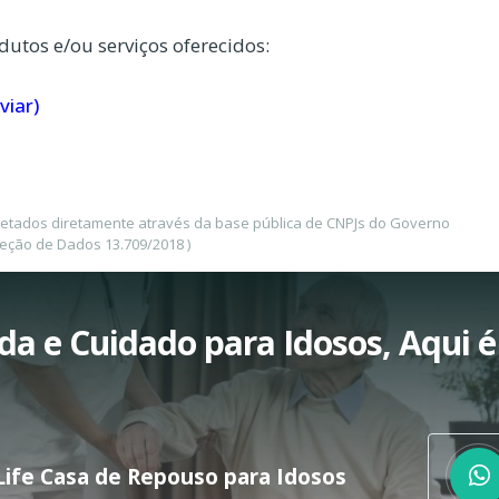
dutos e/ou serviços oferecidos:
viar)
letados diretamente através da base pública de CNPJs do Governo
teção de Dados 13.709/2018 )
da e Cuidado para Idosos, Aqui é
Life Casa de Repouso para Idosos