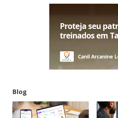
Proteja seu pat
treinados em T
Canil Arcanine 
Blog