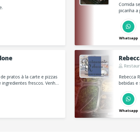
Comida sel
e.
picanha a 
Whatsapp
rlone
Rebecc
Restaur
 pratos à la carte e pizzas
Rebecca Re
 ingredientes frescos. Venha
bebidas e
Delivery.
comodida
Whatsapp