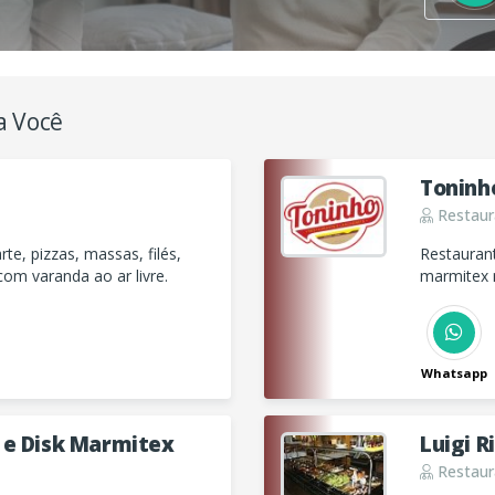
a Você
Toninh
Restaur
te, pizzas, massas, filés,
Restauran
om varanda ao ar livre.
marmitex 
deliciosos
Whatsapp
 e Disk Marmitex
Luigi R
Restaur