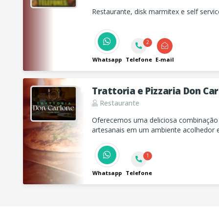
Restaurante, disk marmitex e self servic
2
Whatsapp
Telefone
E-mail
Trattoria e Pizzaria Don Ca
Restaurante
Oferecemos uma deliciosa combinação de
artesanais em um ambiente acolhedor e
nos conhecer ou peça através de nosso 
1
Whatsapp
Telefone