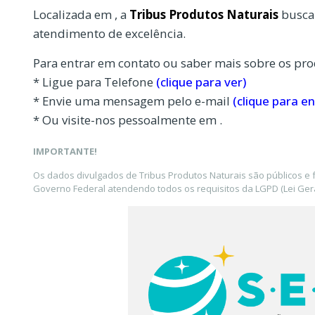
Localizada em , a
Tribus Produtos Naturais
busca 
atendimento de excelência.
Para entrar em contato ou saber mais sobre os pro
* Ligue para Telefone
(clique para ver)
* Envie uma mensagem pelo e-mail
(clique para en
* Ou visite-nos pessoalmente em .
IMPORTANTE!
Os dados divulgados de Tribus Produtos Naturais são públicos e 
Governo Federal atendendo todos os requisitos da LGPD (Lei Gera