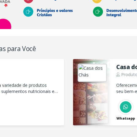
as para Você
Casa d
Produto
 variedade de produtos
Oferecemo
, suplementos nutricionais e
seu bem-e
Tenha qualidade de vida!
somos a su
Whatsapp