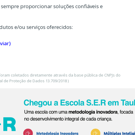
sempre proporcionar soluções confiáveis e
dutos e/ou serviços oferecidos:
viar)
foram coletados diretamente através da base pública de CNPJs do
l de Proteção de Dados 13.709/2018 )